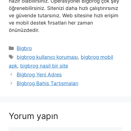
hazır olabilirsiniz. Operasyonel Bigbrog çok şey
öğrenebilirsiniz. Sitenizi daha hızlı çalıştırırsınız
ve güvende tutarsınız. Web sitesine hızlı erişim
ve mobil destek fırsatları her zaman
önünüzdedir.
Kategoriler
Bigbro
Etiketler
bigbrog kullanıcı koruması
,
bigbrog mobil
apk
,
bigbrog nasil bir site
Bigbrog Yeni Adres
Bigbrog Bahis Tartışmaları
Yorum yapın
Yorum