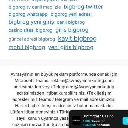
bigbrog twitter
bigbrog tv canli maç izle
bigbrog whatsapp
bigbrog yeni adresi
bigbrog yeni giriş
canli bigbrog
giris bigbrog
casino sitesi bigbrog
kayit bigbrog
güncel adresi bigbrog
mobil bigbrog
yeni giris bigbrog
Avrasya'nın en büyük reklam platformunda olmak için
Microsoft Teams:
reklam@avrasyamarketing.com
adresimizden veya Telegram: @Avrasyamarketing
adresimizden irtibat kurabilirsiniz. (Tek iletişim
adreslerimiz teams / telegram ve mail adresimizdir.
Harici hiçbir iletişim adresimiz bulunmamaktadır.
Lütfen itibar etmeyiniz.) Türkiye yasalarına göre 7258
sayılı kanun uyarınca yasa dışı bahis oynamanın
cezaları mevcuttur. Şu an bulunduğunuz site hiç bir