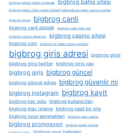
bigbrog bahis sitesi
bigbrog adresi bahis oynamak
bigbrog bahis sitesi mobil hizmeti hakkında en i̇deal casino oyunları
bigbrog canli
bigbrog bingo
bigbrog canli destek
bigbrog canli maç izle
bigbrog casino sitesi
bigbrog casino deneyimi
bigbrog com
bigbrog en i̇deal casino oyunları
bigbrog giris adresi
bigbrog girisi
bigbrog giris twitter
bigbrog giris yap
bigbrog güncel
bigbrog giriş
bigbrog güvenlir mi
bigbrog güncel adres
bigbrog kayit
bigbrog instagram
bigbrog kaç oldu
bigbrog kullanıcıları
bigbrog maç izleme
bigbrog nasil bir site
bigbrog oyun seçenekleri
bigbrog para çekme
bigbrog promosyon
bigbrog sanal oyunlar
bigbrog spor bahisleri
bigbrog sitesi