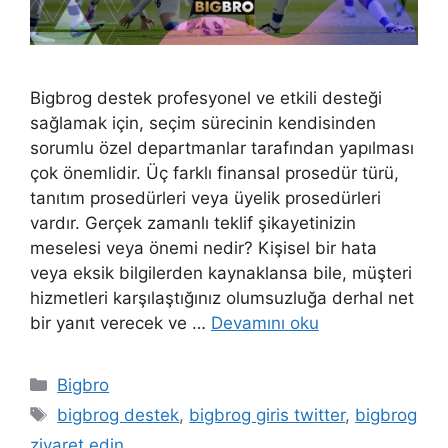
Bigbrog destek profesyonel ve etkili desteği
sağlamak için, seçim sürecinin kendisinden
sorumlu özel departmanlar tarafından yapılması
çok önemlidir. Üç farklı finansal prosedür türü,
tanıtım prosedürleri veya üyelik prosedürleri
vardır. Gerçek zamanlı teklif şikayetinizin
meselesi veya önemi nedir? Kişisel bir hata
veya eksik bilgilerden kaynaklansa bile, müşteri
hizmetleri karşılaştığınız olumsuzluğa derhal net
bir yanıt verecek ve …
Devamını oku
Kategoriler
Bigbro
Etiketler
bigbrog destek
,
bigbrog giris twitter
,
bigbrog
ziyaret edin