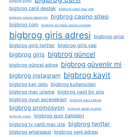
bigbrog bingo
bigbrog canli destek
bigbrog canli maç izle
bigbrog casino sitesi
bigbrog casino deneyimi
bigbrog com
bigbrog en i̇deal casino oyunları
bigbrog giris adresi
bigbrog girisi
bigbrog giris twitter
bigbrog giris yap
bigbrog güncel
bigbrog giriş
bigbrog güvenlir mi
bigbrog güncel adres
bigbrog kayit
bigbrog instagram
bigbrog kaç oldu
bigbrog kullanıcıları
bigbrog maç izleme
bigbrog nasil bir site
bigbrog oyun seçenekleri
bigbrog para çekme
bigbrog promosyon
bigbrog sanal oyunlar
bigbrog spor bahisleri
bigbrog sitesi
bigbrog twitter
bigbrog tv canli maç izle
bigbrog whatsapp
bigbrog yeni adresi