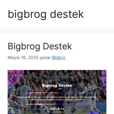
bigbrog destek
Bigbrog Destek
Mayıs 18, 2025
yazar
Bigbro