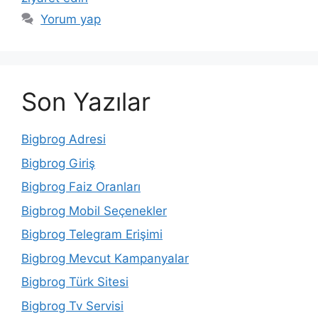
Yorum yap
Son Yazılar
Bigbrog Adresi
Bigbrog Giriş
Bigbrog Faiz Oranları
Bigbrog Mobil Seçenekler
Bigbrog Telegram Erişimi
Bigbrog Mevcut Kampanyalar
Bigbrog Türk Sitesi
Bigbrog Tv Servisi