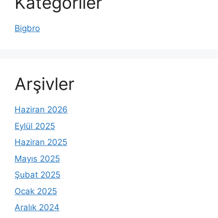
Kategoriler
Bigbro
Arşivler
Haziran 2026
Eylül 2025
Haziran 2025
Mayıs 2025
Şubat 2025
Ocak 2025
Aralık 2024