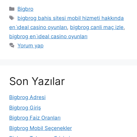
Kategoriler
Bigbro
Etiketler
bigbrog bahis sitesi mobil hizmeti hakkında
en i̇deal casino oyunları
,
bigbrog canli maç izle
,
bigbrog en i̇deal casino oyunları
Yorum yap
Son Yazılar
Bigbrog Adresi
Bigbrog Giriş
Bigbrog Faiz Oranları
Bigbrog Mobil Seçenekler