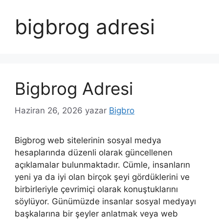
bigbrog adresi
Bigbrog Adresi
Haziran 26, 2026
yazar
Bigbro
Bigbrog web sitelerinin sosyal medya
hesaplarında düzenli olarak güncellenen
açıklamalar bulunmaktadır. Cümle, insanların
yeni ya da iyi olan birçok şeyi gördüklerini ve
birbirleriyle çevrimiçi olarak konuştuklarını
söylüyor. Günümüzde insanlar sosyal medyayı
başkalarına bir şeyler anlatmak veya web