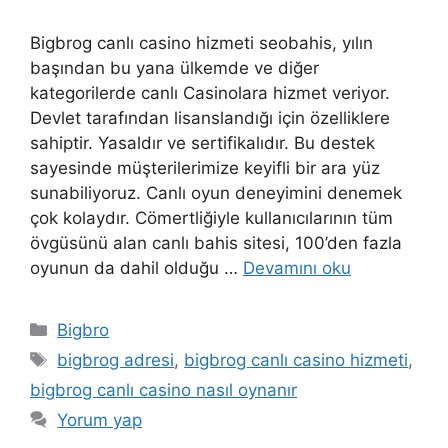
Bigbrog canlı casino hizmeti seobahis, yılın
başından bu yana ülkemde ve diğer
kategorilerde canlı Casinolara hizmet veriyor.
Devlet tarafından lisanslandığı için özelliklere
sahiptir. Yasaldır ve sertifikalıdır. Bu destek
sayesinde müşterilerimize keyifli bir ara yüz
sunabiliyoruz. Canlı oyun deneyimini denemek
çok kolaydır. Cömertliğiyle kullanıcılarının tüm
övgüsünü alan canlı bahis sitesi, 100’den fazla
oyunun da dahil olduğu …
Devamını oku
Kategoriler
Bigbro
Etiketler
bigbrog adresi
,
bigbrog canlı casino hizmeti
,
bigbrog canlı casino nasıl oynanır
Yorum yap