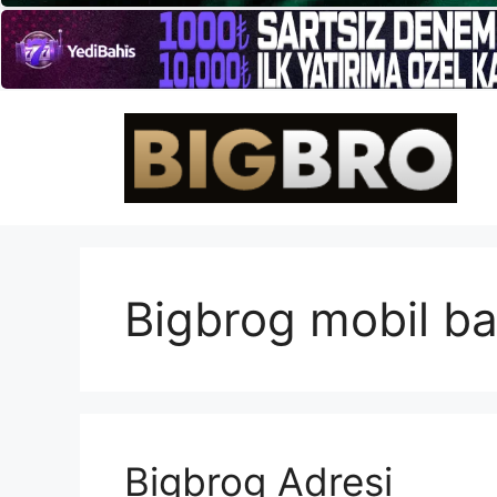
İçeriğe
atla
Bigbrog mobil ba
Bigbrog Adresi