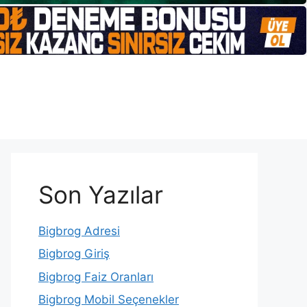
Son Yazılar
Bigbrog Adresi
Bigbrog Giriş
Bigbrog Faiz Oranları
Bigbrog Mobil Seçenekler