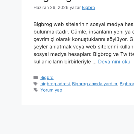
Haziran 26, 2026
yazar
Bigbro
Bigbrog web sitelerinin sosyal medya hes
bulunmaktadır. Cümle, insanların yeni ya da
çevrimiçi olarak konuştuklarını söylüyor.
şeyler anlatmak veya web sitelerini kulla
sosyal medya hesapları: Bigbrog ve Twitte
kullanıcıların birbirleriyle …
Devamını oku
Kategoriler
Bigbro
Etiketler
bigbrog adresi
,
Bigbrog anında yardım
,
Bigbro
Yorum yap