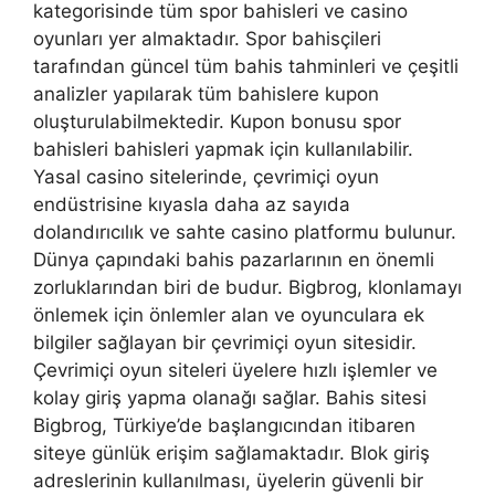
kategorisinde tüm spor bahisleri ve casino
oyunları yer almaktadır. Spor bahisçileri
tarafından güncel tüm bahis tahminleri ve çeşitli
analizler yapılarak tüm bahislere kupon
oluşturulabilmektedir. Kupon bonusu spor
bahisleri bahisleri yapmak için kullanılabilir.
Yasal casino sitelerinde, çevrimiçi oyun
endüstrisine kıyasla daha az sayıda
dolandırıcılık ve sahte casino platformu bulunur.
Dünya çapındaki bahis pazarlarının en önemli
zorluklarından biri de budur. Bigbrog, klonlamayı
önlemek için önlemler alan ve oyunculara ek
bilgiler sağlayan bir çevrimiçi oyun sitesidir.
Çevrimiçi oyun siteleri üyelere hızlı işlemler ve
kolay giriş yapma olanağı sağlar. Bahis sitesi
Bigbrog, Türkiye’de başlangıcından itibaren
siteye günlük erişim sağlamaktadır. Blok giriş
adreslerinin kullanılması, üyelerin güvenli bir