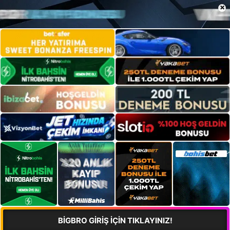
×
BİGBRO GİRİŞ İÇİN TIKLAYINIZ!