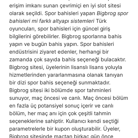
erişim imkanı sunan çevrimiçi en iyi slot sitesi
olarak seçildi. Spor bahisleri yapan
Bigbrog spor
bahisleri mi farklı altyapı sistemleri
Türk
oyuncuları, spor bahisleri için güncel giriş
bilgilerini görebilirler. Bigbrog sporlarına bahis
yapın ve bugün bahis yapın. Spor bahisleri
endüstrisini ziyaret edenler, herhangi bir
zamanda çok sayıda bahis seçeneği bulacaktır.
Bigbrog sitesi, üyelerinin lisanslı lisans yoluyla
hizmetlerinden yararlanmasına olanak tanıyan
bir dizi spor bahis seçeneği sunmaktadır.
Bigbrog sitesi iki bölümde spor tahminleri
sunuyor, maç öncesi ve canlı. Maç öncesi bölüm
en fazla üç potansiyel sonuç içerir ve canlı
bölüm, her maç anı için çok çeşitli tahmin
seçeneklerine sahiptir. Kullanıcı kendi seçtiği
parametrelerle bir kupon oluşturabilir. Üyeler,
Bigbrog sitesinde maçtan birkaç gün önce