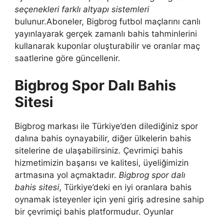
seçenekleri farklı altyapı sistemleri
bulunur.Aboneler, Bigbrog futbol maçlarını canlı
yayınlayarak gerçek zamanlı bahis tahminlerini
kullanarak kuponlar oluşturabilir ve oranlar maç
saatlerine göre güncellenir.
Bigbrog Spor Dalı Bahis
Sitesi
Bigbrog markası ile Türkiye’den dilediğiniz spor
dalına bahis oynayabilir, diğer ülkelerin bahis
sitelerine de ulaşabilirsiniz. Çevrimiçi bahis
hizmetimizin başarısı ve kalitesi, üyeliğimizin
artmasına yol açmaktadır.
Bigbrog spor dalı
bahis sitesi
, Türkiye’deki en iyi oranlara bahis
oynamak isteyenler için yeni giriş adresine sahip
bir çevrimiçi bahis platformudur. Oyunlar