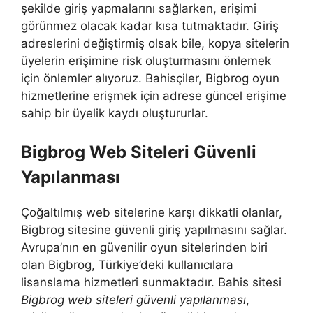
şekilde giriş yapmalarını sağlarken, erişimi
görünmez olacak kadar kısa tutmaktadır. Giriş
adreslerini değiştirmiş olsak bile, kopya sitelerin
üyelerin erişimine risk oluşturmasını önlemek
için önlemler alıyoruz. Bahisçiler, Bigbrog oyun
hizmetlerine erişmek için adrese güncel erişime
sahip bir üyelik kaydı oluştururlar.
Bigbrog Web Siteleri Güvenli
Yapılanması
Çoğaltılmış web sitelerine karşı dikkatli olanlar,
Bigbrog sitesine güvenli giriş yapılmasını sağlar.
Avrupa’nın en güvenilir oyun sitelerinden biri
olan Bigbrog, Türkiye’deki kullanıcılara
lisanslama hizmetleri sunmaktadır. Bahis sitesi
Bigbrog web siteleri güvenli yapılanması
,