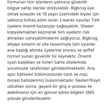
formunun tüm alanlarını yalnızca güvenilir
bilgiye sahip olanlar doldurabilir. Bigbrog üye
olmak kolaydır ve 18 yaşın üzerindeki kişiler için
yalnızca birkaç adım sürer. Lisanslı oyunlar Türk
üyelere önemli kazançlar sağlayabilir. Siteleri
kopyalamaktan kaçınarak tüm üyelerin risk
almadan oynayabilmelerini sağlıyoruz. Bigbrog,
altyapı sistemi ve site tasarımıyla tüm oyunlar
ana başlığı altında üyelerine sınırsız ve şeffaf
hizmet sunan güvenilir bir kaynaktır. Önemli
oyun başlıkları ve türleri bahis sitelerinde
yorumcular tarafından görülebilmektedir. Ana
spor bahisleri bölümümüzde canlı ve maç
öncesi bahislerimiz bulunmaktadır. Neden?Kayıt
olduktan sonra, geçerli bir giriş e-postası ile
alabilmeniz için en güncel adres bilgileri SMS
yoluyla gönderilecektir.