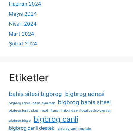
Haziran 2024
Mayıs 2024
Nisan 2024
Mart 2024
Şubat 2024
Etiketler
bahis sitesi bigbrog
bigbrog adresi
bigbrog bahis sitesi
bigbrog adresi bahis oynamak
bigbrog bahis sitesi mobil hizmeti hakkında en i̇deal casino oyunları
bigbrog canli
bigbrog bingo
bigbrog canli destek
bigbrog canli maç izle