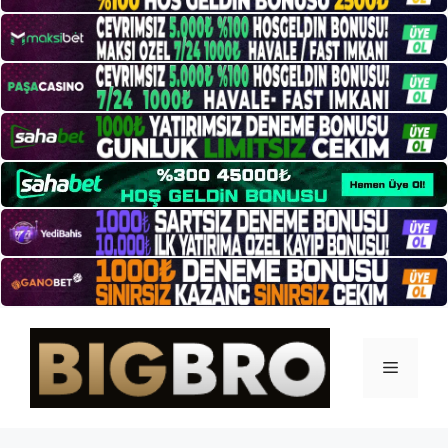
İçeriğe
atla
Menü