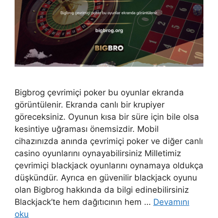
Bigbrog çevrimiçi poker bu oyunlar ekranda
görüntülenir. Ekranda canlı bir krupiyer
göreceksiniz. Oyunun kısa bir süre için bile olsa
kesintiye uğraması önemsizdir. Mobil
cihazınızda anında çevrimiçi poker ve diğer canlı
casino oyunlarını oynayabilirsiniz Milletimiz
çevrimiçi blackjack oyunlarını oynamaya oldukça
düşkündür. Ayrıca en güvenilir blackjack oyunu
olan Bigbrog hakkında da bilgi edinebilirsiniz
Blackjack’te hem dağıtıcının hem …
Devamını
oku