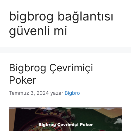
bigbrog bağlantısı
güvenli mi
Bigbrog Çevrimiçi
Poker
Temmuz 3, 2024
yazar
Bigbro