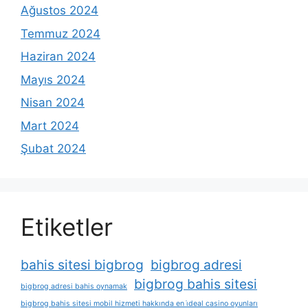
Ağustos 2024
Temmuz 2024
Haziran 2024
Mayıs 2024
Nisan 2024
Mart 2024
Şubat 2024
Etiketler
bahis sitesi bigbrog
bigbrog adresi
bigbrog bahis sitesi
bigbrog adresi bahis oynamak
bigbrog bahis sitesi mobil hizmeti hakkında en i̇deal casino oyunları