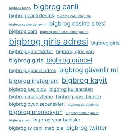
bigbrog canli
bigbrog bingo
bigbrog canli destek
bigbrog canli maç izle
bigbrog casino sitesi
bigbrog casino deneyimi
bigbrog com
bigbrog en i̇deal casino oyunları
bigbrog giris adresi
bigbrog girisi
bigbrog giris twitter
bigbrog giris yap
bigbrog güncel
bigbrog giriş
bigbrog güvenlir mi
bigbrog güncel adres
bigbrog kayit
bigbrog instagram
bigbrog kaç oldu
bigbrog kullanıcıları
bigbrog maç izleme
bigbrog nasil bir site
bigbrog oyun seçenekleri
bigbrog para çekme
bigbrog promosyon
bigbrog sanal oyunlar
bigbrog spor bahisleri
bigbrog sitesi
bigbrog twitter
bigbrog tv canli maç izle