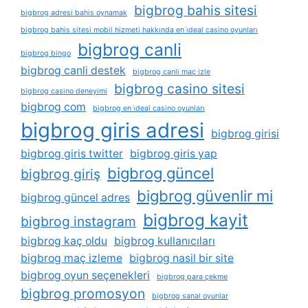
bigbrog bahis sitesi
bigbrog adresi bahis oynamak
bigbrog bahis sitesi mobil hizmeti hakkında en i̇deal casino oyunları
bigbrog canli
bigbrog bingo
bigbrog canli destek
bigbrog canli maç izle
bigbrog casino sitesi
bigbrog casino deneyimi
bigbrog com
bigbrog en i̇deal casino oyunları
bigbrog giris adresi
bigbrog girisi
bigbrog giris twitter
bigbrog giris yap
bigbrog güncel
bigbrog giriş
bigbrog güvenlir mi
bigbrog güncel adres
bigbrog kayit
bigbrog instagram
bigbrog kaç oldu
bigbrog kullanıcıları
bigbrog maç izleme
bigbrog nasil bir site
bigbrog oyun seçenekleri
bigbrog para çekme
bigbrog promosyon
bigbrog sanal oyunlar