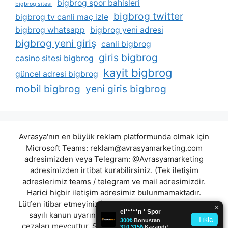
bigbrog spor bahisleri
bigbrog sitesi
bigbrog twitter
bigbrog tv canli maç izle
bigbrog whatsapp
bigbrog yeni adresi
bigbrog yeni giriş
canli bigbrog
giris bigbrog
casino sitesi bigbrog
kayit bigbrog
güncel adresi bigbrog
mobil bigbrog
yeni giris bigbrog
Avrasya'nın en büyük reklam platformunda olmak için
Microsoft Teams:
reklam@avrasyamarketing.com
adresimizden veya Telegram: @Avrasyamarketing
adresimizden irtibat kurabilirsiniz. (Tek iletişim
adreslerimiz teams / telegram ve mail adresimizdir.
Harici hiçbir iletişim adresimiz bulunmamaktadır.
Lütfen itibar etmeyiniz.) Türkiye yasalarına göre 7258
sayılı kanun uyarınca yasa dışı bahis oynamanın
cezaları mevcuttur. Şu an bulunduğunuz site hiç bir