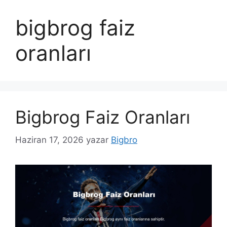
bigbrog faiz
oranları
Bigbrog Faiz Oranları
Haziran 17, 2026
yazar
Bigbro