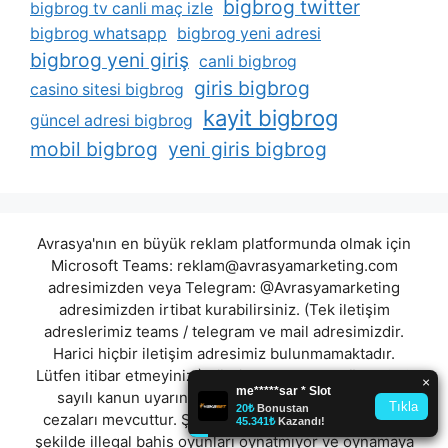
bigbrog twitter
bigbrog tv canli maç izle
bigbrog whatsapp
bigbrog yeni adresi
bigbrog yeni giriş
canli bigbrog
giris bigbrog
casino sitesi bigbrog
kayit bigbrog
güncel adresi bigbrog
mobil bigbrog
yeni giris bigbrog
Avrasya'nın en büyük reklam platformunda olmak için
Microsoft Teams:
reklam@avrasyamarketing.com
adresimizden veya Telegram: @Avrasyamarketing
adresimizden irtibat kurabilirsiniz. (Tek iletişim
adreslerimiz teams / telegram ve mail adresimizdir.
Harici hiçbir iletişim adresimiz bulunmamaktadır.
Lütfen itibar etmeyiniz.) Türkiye yasalarına göre 7258
sayılı kanun uyarınca yasa dışı bahis oynamanın
cezaları mevcuttur. Şu an bulunduğunuz site hiç bir
şekilde illegal bahis oyunları oynatmıyor ve oynamaya