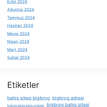
Eylül 2024
Ağustos 2024
Temmuz 2024
Haziran 2024
Mayıs 2024
Nisan 2024
Mart 2024
Şubat 2024
Etiketler
bahis sitesi bigbrog
bigbrog adresi
bigbrog bahis sitesi
bigbrog adresi bahis oynamak