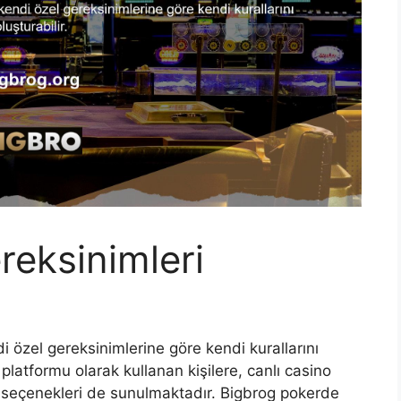
eksinimleri
 özel gereksinimlerine göre kendi kurallarını
 platformu olarak kullanan kişilere, canlı casino
n seçenekleri de sunulmaktadır. Bigbrog pokerde