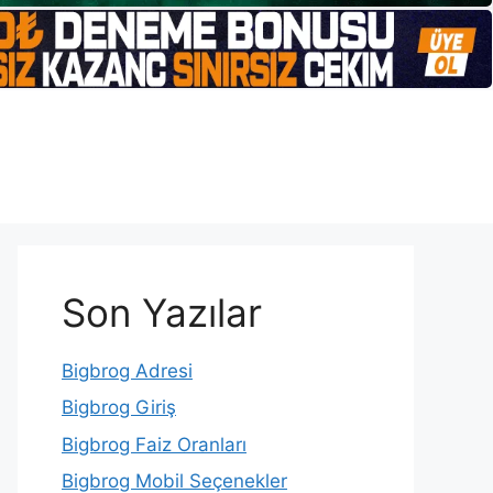
Son Yazılar
Bigbrog Adresi
Bigbrog Giriş
Bigbrog Faiz Oranları
Bigbrog Mobil Seçenekler