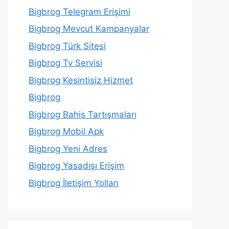
Bigbrog Telegram Erişimi
Bigbrog Mevcut Kampanyalar
Bigbrog Türk Sitesi
Bigbrog Tv Servisi
Bigbrog Kesintisiz Hizmet
Bigbrog
Bigbrog Bahis Tartışmaları
Bigbrog Mobil Apk
Bigbrog Yeni Adres
Bigbrog Yasadışı Erişim
Bigbrog İletişim Yolları