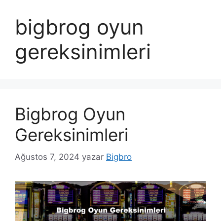
bigbrog oyun
gereksinimleri
Bigbrog Oyun
Gereksinimleri
Ağustos 7, 2024
yazar
Bigbro