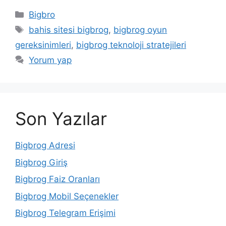
Kategoriler
Bigbro
Etiketler
bahis sitesi bigbrog
,
bigbrog oyun
gereksinimleri
,
bigbrog teknoloji stratejileri
Yorum yap
Son Yazılar
Bigbrog Adresi
Bigbrog Giriş
Bigbrog Faiz Oranları
Bigbrog Mobil Seçenekler
Bigbrog Telegram Erişimi