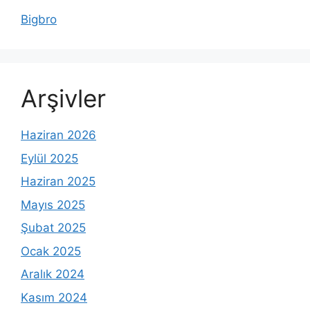
Bigbro
Arşivler
Haziran 2026
Eylül 2025
Haziran 2025
Mayıs 2025
Şubat 2025
Ocak 2025
Aralık 2024
Kasım 2024