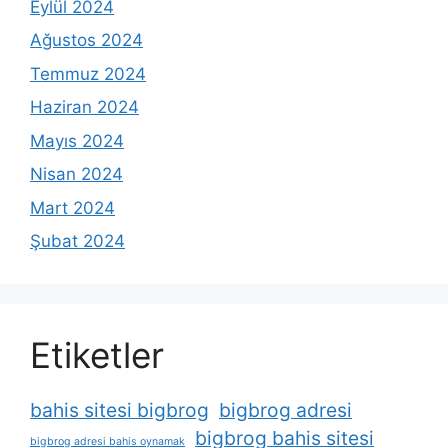
Eylül 2024
Ağustos 2024
Temmuz 2024
Haziran 2024
Mayıs 2024
Nisan 2024
Mart 2024
Şubat 2024
Etiketler
bahis sitesi bigbrog
bigbrog adresi
bigbrog bahis sitesi
bigbrog adresi bahis oynamak