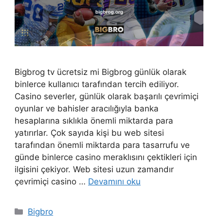
Bigbrog tv ücretsiz mi Bigbrog günlük olarak
binlerce kullanıcı tarafından tercih ediliyor.
Casino severler, günlük olarak başarılı çevrimiçi
oyunlar ve bahisler aracılığıyla banka
hesaplarına sıklıkla önemli miktarda para
yatırırlar. Çok sayıda kişi bu web sitesi
tarafından önemli miktarda para tasarrufu ve
günde binlerce casino meraklısını çektikleri için
ilgisini çekiyor. Web sitesi uzun zamandır
çevrimiçi casino …
Devamını oku
Kategoriler
Bigbro