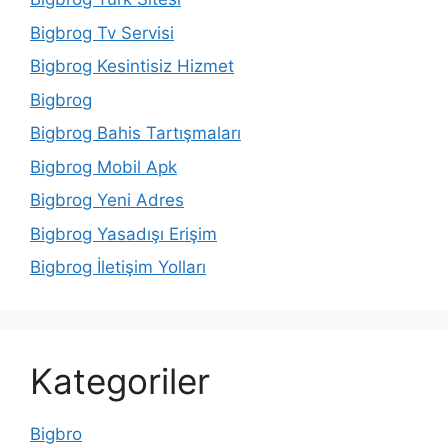
Bigbrog Tv Servisi
Bigbrog Kesintisiz Hizmet
Bigbrog
Bigbrog Bahis Tartışmaları
Bigbrog Mobil Apk
Bigbrog Yeni Adres
Bigbrog Yasadışı Erişim
Bigbrog İletişim Yolları
Kategoriler
Bigbro